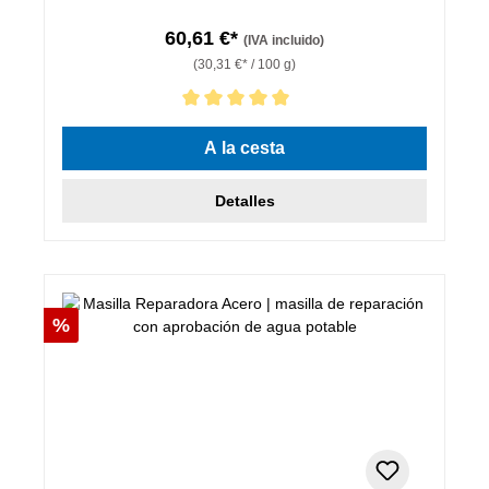
60,61 €*
(IVA incluido)
(30,31 €* / 100 g)
Calificación promedio de 5 de 5 estrellas
A la cesta
Detalles
Descuento
%