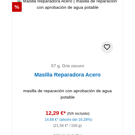
Descuento
%
57 g, Gris oscuro
Masilla Reparadora Acero
masilla de reparación con aprobación de agua
potable
12,29 €*
(IVA incluido)
14,68 €*
(ahorro del 16.28%)
(21,56 €* / 100 g)