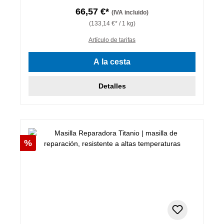
66,57 €*
(IVA incluido)
(133,14 €* / 1 kg)
Artículo de tarifas
A la cesta
Detalles
Descuento
%