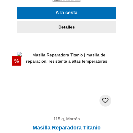
A la cesta
Detalles
Descuento
%
115 g, Marrón
Masilla Reparadora Titanio