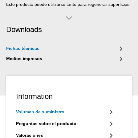
Este producto puede utilizarse tanto para regenerar superficies
metálicas desgastadas como también para aplicar
revestimientos resistentes al desgaste. La protección es
especialmente eficiente, cuando el desgaste es causado por
Downloads
partículas que chocan lateralmente.
Fichas técnicas
Medios impresos
Information
Volumen de suministro
Preguntas sobre el producto
Valoraciones