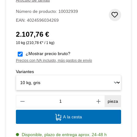
Número de producto:
10032939
Añadir 
EAN:
4024596034269
2.107,76 €
Precio normal:
10 kg
(210,78 €* / 1 kg)
¿Mostrar precio bruto?
Precios con IVA incluido, más gastos de envío
Variantes
Canti
pieza
A la cesta
Disponible, plazo de entrega aprox. 24-48 h