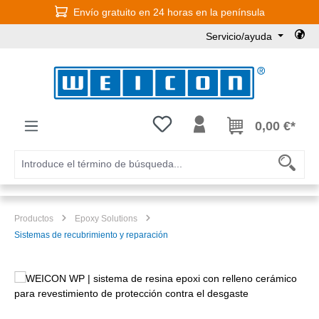
Envío gratuito en 24 horas en la península
Saltar al contenido principal
Servicio/ayuda
Tienes 0 artículos en tu lista de
0,00 €*
Productos
Epoxy Solutions
Sistemas de recubrimiento y reparación
Omitir galería de imágenes