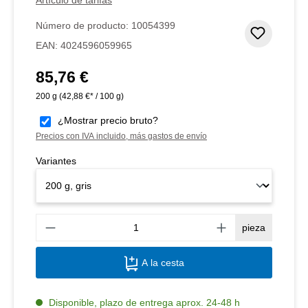
Número de producto:
10054399
Añadir 
EAN:
4024596059965
85,76 €
Precio normal:
200 g
(42,88 €* / 100 g)
¿Mostrar precio bruto?
Precios con IVA incluido, más gastos de envío
Variantes
Canti
pieza
A la cesta
Disponible, plazo de entrega aprox. 24-48 h