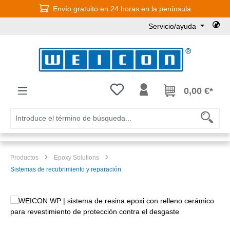
Envío gratuito en 24 horas en la península
Saltar al contenido principal
Servicio/ayuda
Tienes 0 artículos en tu lista de
0,00 €*
Productos
Epoxy Solutions
Sistemas de recubrimiento y reparación
Omitir galería de imágenes