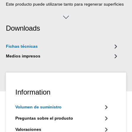
Este producto puede utilizarse tanto para regenerar superficies
metálicas desgastadas como también para aplicar
revestimientos resistentes al desgaste. La protección es
especialmente eficiente, cuando el desgaste es causado por
Downloads
partículas que chocan lateralmente.
Fichas técnicas
Medios impresos
Information
Volumen de suministro
Preguntas sobre el producto
Valoraciones