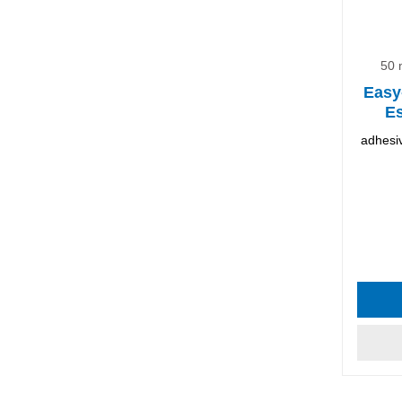
50 
Easy
Es
adhesiv