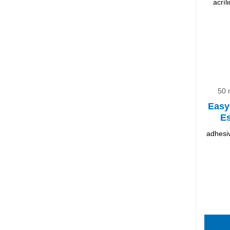
50 
Easy
Es
adhesiv