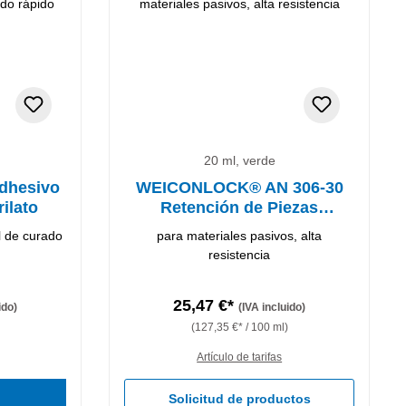
20 ml, verde
dhesivo
WEICONLOCK® AN 306-30
rilato
Retención de Piezas
Cilíndricas
l de curado
para materiales pasivos, alta
resistencia
25,47 €*
ido)
(IVA incluido)
(127,35 €* / 100 ml)
Artículo de tarifas
Solicitud de productos