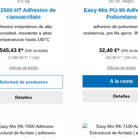
0,5 kg
50 ml, negro
 2500 HT Adhesivo de
Easy-Mix PU-90 Adh
cianoacrilato
Poliuretano
hesivo instantáneo de alta
adhesivo de poliuretan
scosidad, resistente a altas
resistencia, pot life aprox.
emperaturas hasta 140°C
545,43 €*
32,40 €*
(IVA incluido)
(IVA inclu
(1.090,86 €* / 1 kg)
(64,80 €* / 100 ml)
Artículo de tarifas
Artículo de tarifas
A la cesta
Solicitud de productos
Detalles
Detalles