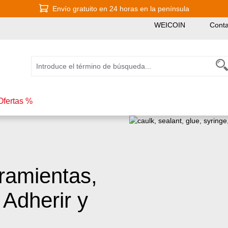
Envío gratuito en 24 horas en la península
WEICOIN
Conta
Ofertas %
ramientas,
Adherir y