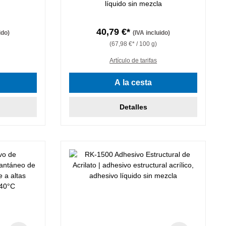
líquido sin mezcla
40,79 €*
ido)
(IVA incluido)
(67,98 €* / 100 g)
Artículo de tarifas
A la cesta
Detalles