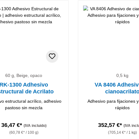
60 g, Beige, opaco
0,5 kg
RK-1300 Adhesivo
VA 8406 Adhesiv
tructural de Acrilato
cianoacrilat
o estructural acrílico, adhesivo
Adhesivo para fijaciones 
pastoso sin mezcla
rápidos
36,47 €*
352,57 €*
(IVA incluido)
(IVA incl
(60,78 €* / 100 g)
(705,14 €* / 1 kg)