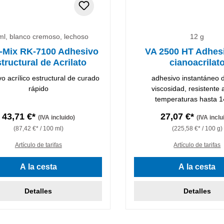
ml, blanco cremoso, lechoso
12 g
-Mix RK-7100 Adhesivo
VA 2500 HT Adhes
tructural de Acrilato
cianoacrilat
o acrílico estructural de curado
adhesivo instantáneo d
rápido
viscosidad, resistente 
temperaturas hasta 
43,71 €*
27,07 €*
(IVA incluido)
(IVA inclu
(87,42 €* / 100 ml)
(225,58 €* / 100 g)
Artículo de tarifas
Artículo de tarifas
A la cesta
A la cesta
Detalles
Detalles