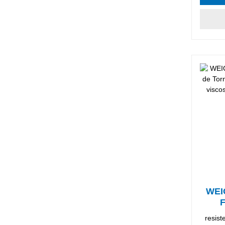
WEI
F
resist