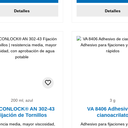
Detalles
Detalles
200 ml, azul
3 g
CONLOCK® AN 302-43
VA 8406 Adhesiv
ijación de Tornillos
cianoacrilat
encia media, mayor viscosidad,
Adhesivo para fijaciones 