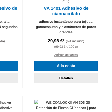
30 g
esivo de
VA 1401 Adhesivo de
cianoacrilato
o, alta
adhesivo instantáneo para tejidos,
 90 segundos
gomaespuma y elastómeros de poros
grandes
29,98 €*
ido)
(IVA incluido)
(99,93 €* / 100 g)
Artículo de tarifas
A la cesta
Detalles