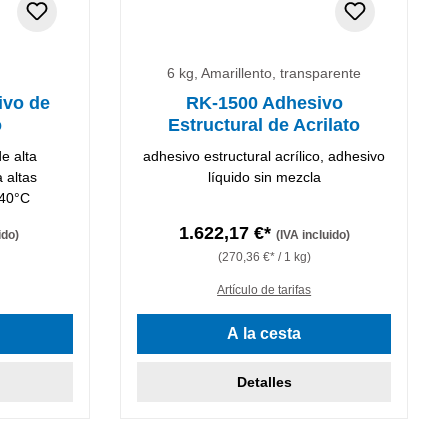
6 kg, Amarillento, transparente
ivo de
RK-1500 Adhesivo
o
Estructural de Acrilato
e alta
adhesivo estructural acrílico, adhesivo
a altas
líquido sin mezcla
140°C
1.622,17 €*
ido)
(IVA incluido)
(270,36 €* / 1 kg)
Artículo de tarifas
A la cesta
Detalles