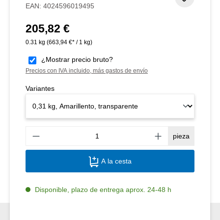
EAN:
4024596019495
205,82 €
Precio normal:
0.31 kg
(663,94 €* / 1 kg)
¿Mostrar precio bruto?
Precios con IVA incluido, más gastos de envío
Variantes
Canti
pieza
A la cesta
Disponible, plazo de entrega aprox. 24-48 h