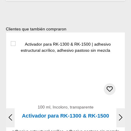
Omitir la galería de productos
Clientes que también compraron
100 ml, Incoloro, transparente
Activador para RK-1300 & RK-1500