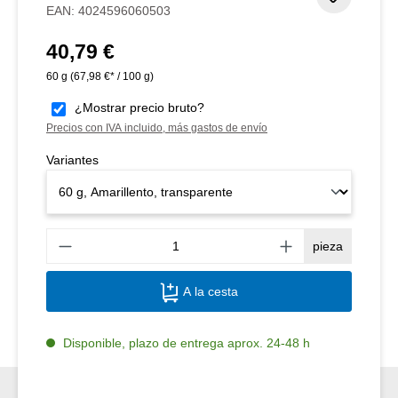
EAN:
4024596060503
40,79 €
Precio normal:
60 g
(67,98 €* / 100 g)
¿Mostrar precio bruto?
Precios con IVA incluido, más gastos de envío
Variantes
Canti
pieza
A la cesta
Disponible, plazo de entrega aprox. 24-48 h