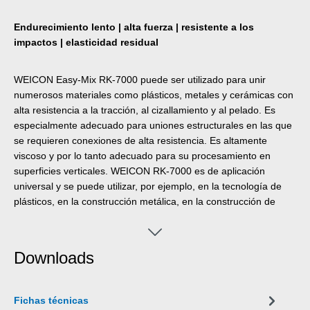
Endurecimiento lento | alta fuerza | resistente a los
impactos | elasticidad residual
WEICON Easy-Mix RK-7000 puede ser utilizado para unir
numerosos materiales como plásticos, metales y cerámicas con
alta resistencia a la tracción, al cizallamiento y al pelado. Es
especialmente adecuado para uniones estructurales en las que
se requieren conexiones de alta resistencia. Es altamente
viscoso y por lo tanto adecuado para su procesamiento en
superficies verticales. WEICON RK-7000 es de aplicación
universal y se puede utilizar, por ejemplo, en la tecnología de
plásticos, en la construcción metálica, en la construcción de
carrocerías y vehículos, en la ingeniería mecánica, en la
ingeniería eléctrica, en el procesamiento de la madera o en la
construcción de ferias y exposiciones. La Pistola Dosificadora
Downloads
Easy-Mix D 50 es necesaria para procesar productos Easy-Mix
en cartuchos de 50 ml.
Fichas técnicas