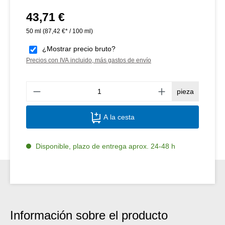
43,71 €
Precio normal:
50 ml
(87,42 €* / 100 ml)
¿Mostrar precio bruto?
Precios con IVA incluido, más gastos de envío
Canti
pieza
A la cesta
Disponible, plazo de entrega aprox. 24-48 h
Información sobre el producto