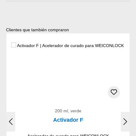
Omitir la galería de productos
Clientes que también compraron
200 ml, verde
Activador F
Acelerador de curado para WEICONLOCK