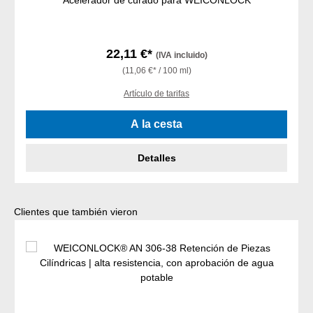
22,11 €*
(IVA incluido)
(11,06 €* / 100 ml)
Artículo de tarifas
A la cesta
Detalles
Omitir la galería de productos
Clientes que también vieron