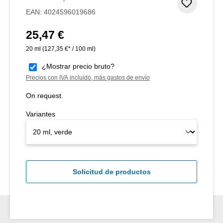
Añadir 
EAN:
4024596019686
25,47 €
Precio normal:
20 ml
(127,35 €* / 100 ml)
¿Mostrar precio bruto?
Precios con IVA incluido, más gastos de envío
On request.
Variantes
Solicitud de productos