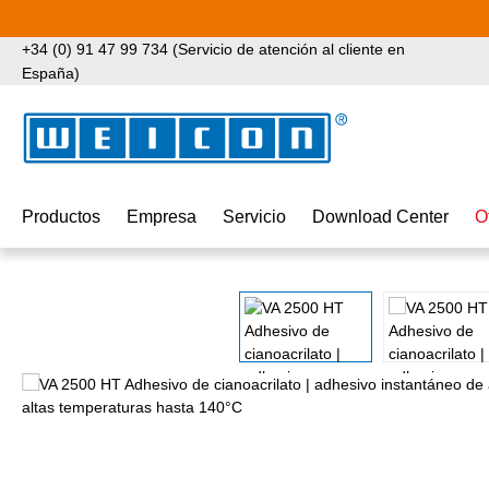
tar al contenido principal
Saltar a la búsqueda
Saltar a la navegación principal
+34 (0) 91 47 99 734 (Servicio de atención al cliente en
España)
Productos
Empresa
Servicio
Download Center
O
Omitir galería de imágenes