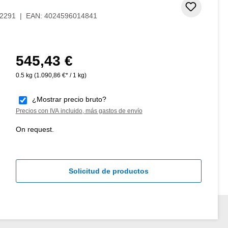
Añadir 
2291
|
EAN:
4024596014841
545,43 €
Precio normal:
0.5 kg
(1.090,86 €* / 1 kg)
¿Mostrar precio bruto?
Precios con IVA incluido, más gastos de envío
On request.
Solicitud de productos