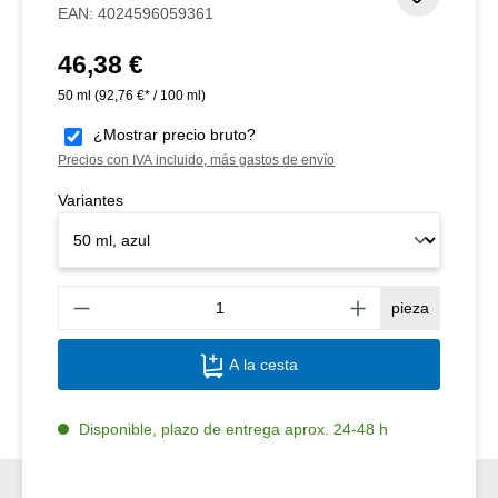
EAN:
4024596059361
46,38 €
Precio normal:
50 ml
(92,76 €* / 100 ml)
¿Mostrar precio bruto?
Precios con IVA incluido, más gastos de envío
Variantes
Canti
pieza
A la cesta
Disponible, plazo de entrega aprox. 24-48 h