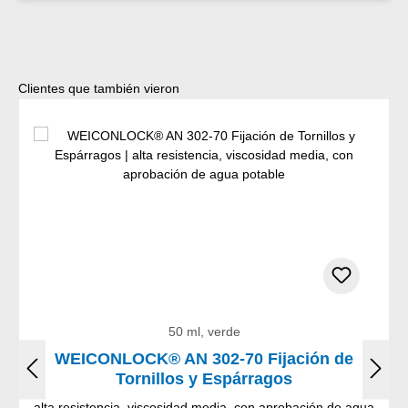
Omitir la galería de productos
Clientes que también vieron
50 ml, verde
WEICONLOCK® AN 302-70 Fijación de
Tornillos y Espárragos
alta resistencia, viscosidad media, con aprobación de agua