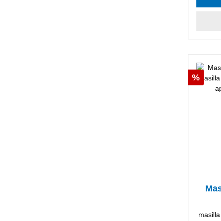
Descu
%
Mas
masilla