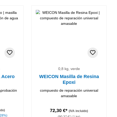
o
0,8 kg, verde
a Acero
WEICON Masilla de Resina
Epoxi
aprobación
compuesto de reparación universal
amasable
72,30 €*
ido)
(IVA incluido)
.28%)
(90,37 €* / 1 kg)