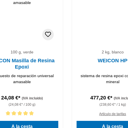
100 g, verde
2 kg, blanco
CON Masilla de Resina
WEICON HP
Epoxi
esto de reparación universal
sistema de resina epoxi c
amasable
mineral
24,08 €*
477,20 €*
(IVA incluido)
(IVA incl
(24,08 €* / 100 g)
(238,60 €* / 1 kg)
Artículo de tarifas
ción promedio de 5 de 5 estrellas
A la cesta
A la cesta