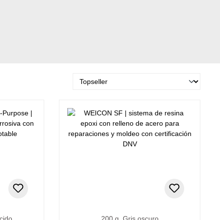
cido
200 g, Gris oscuro