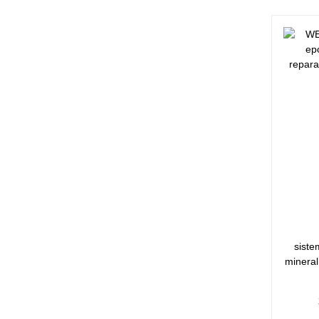
siste
mineral