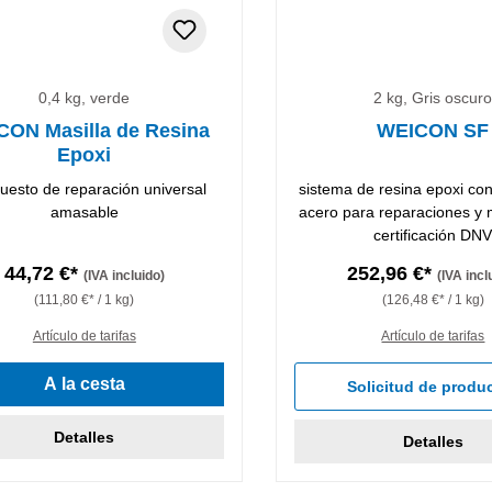
0,4 kg, verde
2 kg, Gris oscur
CON Masilla de Resina
WEICON SF
Epoxi
esto de reparación universal
sistema de resina epoxi con
amasable
acero para reparaciones y
certificación DN
44,72 €*
252,96 €*
(IVA incluido)
(IVA incl
(111,80 €* / 1 kg)
(126,48 €* / 1 kg)
Artículo de tarifas
Artículo de tarifas
A la cesta
Solicitud de produ
Detalles
Detalles