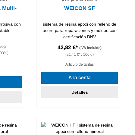
 Multi-
WEICON SF
rrosiva con
sistema de resina epoxi con relleno de
otable
acero para reparaciones y moldeo con
certificación DNV
42,82 €*
ido)
(IVA incluido)
.93%)
(21,41 €* / 100 g)
Artículo de tarifas
A la cesta
Detalles