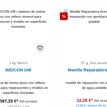
Descuento
%
2 kg, blanco
57 g, Gris oscur
WEICON UW
Masilla Reparador
ma de resina epoxi con relleno
masilla de reparación con 
 para reparaciones y moldeo en
de agua potable
superficies húmedas
12,29 €*
387,25 €*
(IVA inclu
(IVA incluido)
14,68 €*
(ahorro del 16
(193,63 €* / 1 kg)