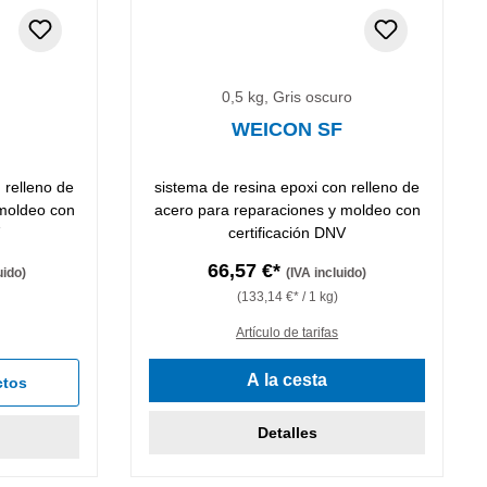
o
0,5 kg, Gris oscuro
WEICON SF
 relleno de
sistema de resina epoxi con relleno de
 moldeo con
acero para reparaciones y moldeo con
V
certificación DNV
66,57 €*
uido)
(IVA incluido)
(133,14 €* / 1 kg)
Artículo de tarifas
A la cesta
ctos
Detalles