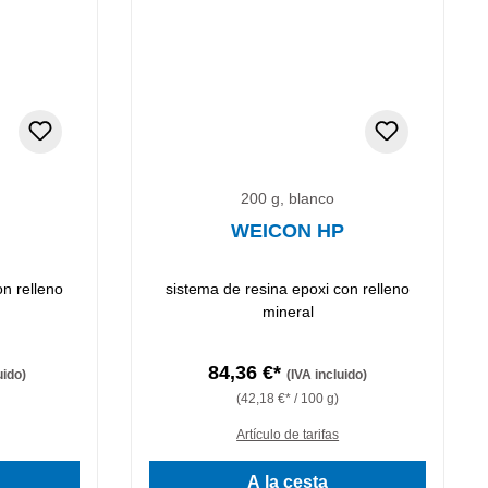
200 g, blanco
WEICON HP
on relleno
sistema de resina epoxi con relleno
mineral
84,36 €*
uido)
(IVA incluido)
(42,18 €* / 100 g)
Artículo de tarifas
A la cesta