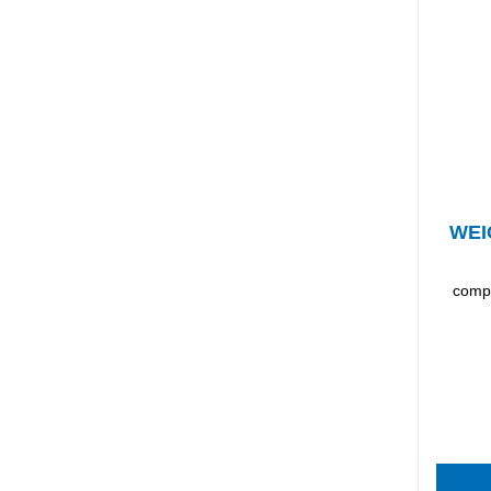
WEI
compu
Califica