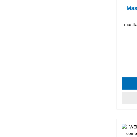
Mas
masill