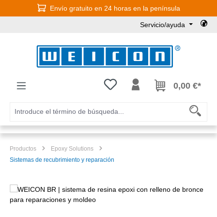
Envío gratuito en 24 horas en la península
Saltar al contenido principal
Servicio/ayuda
Tienes 0 artículos en tu lista de
0,00 €*
Productos
Epoxy Solutions
Sistemas de recubrimiento y reparación
Omitir galería de imágenes