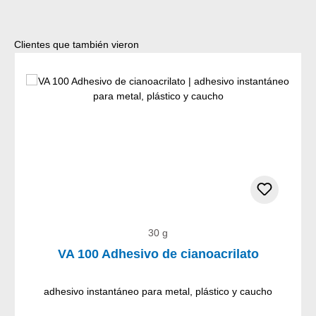
Omitir la galería de productos
Clientes que también vieron
30 g
VA 100 Adhesivo de cianoacrilato
adhesivo instantáneo para metal, plástico y caucho