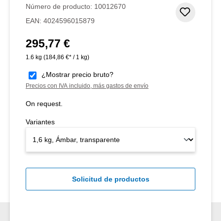
Número de producto:
10012670
Añadir 
EAN:
4024596015879
295,77 €
Precio normal:
1.6 kg
(184,86 €* / 1 kg)
¿Mostrar precio bruto?
Precios con IVA incluido, más gastos de envío
On request.
Variantes
Solicitud de productos