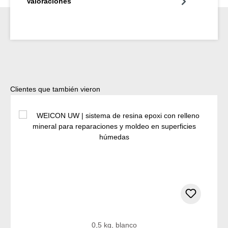
Valoraciones
Omitir la galería de productos
Clientes que también vieron
0,5 kg, blanco