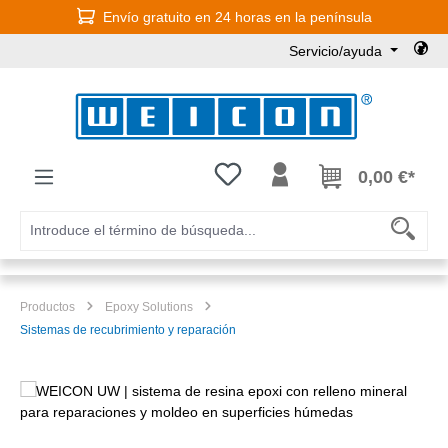
Envío gratuito en 24 horas en la península
Saltar al contenido principal
Servicio/ayuda
Tienes 0 artículos en tu lista de
0,00 €*
Productos
Epoxy Solutions
Sistemas de recubrimiento y reparación
Omitir galería de imágenes