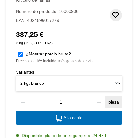
Número de producto:
10000936
Añadir 
EAN:
4024596017279
387,25 €
Precio normal:
2 kg
(193,63 €* / 1 kg)
¿Mostrar precio bruto?
Precios con IVA incluido, más gastos de envío
Variantes
Canti
pieza
A la cesta
Disponible, plazo de entrega aprox. 24-48 h