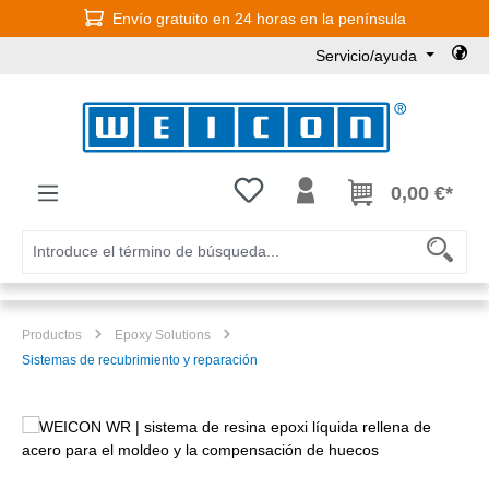
Envío gratuito en 24 horas en la península
Saltar al contenido principal
Servicio/ayuda
Tienes 0 artículos en tu lista de
0,00 €*
Productos
Epoxy Solutions
Sistemas de recubrimiento y reparación
Omitir galería de imágenes