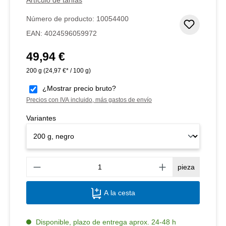
Número de producto:
10054400
Añadir 
EAN:
4024596059972
49,94 €
Precio normal:
200 g
(24,97 €* / 100 g)
¿Mostrar precio bruto?
Precios con IVA incluido, más gastos de envío
Variantes
Canti
pieza
A la cesta
Disponible, plazo de entrega aprox. 24-48 h