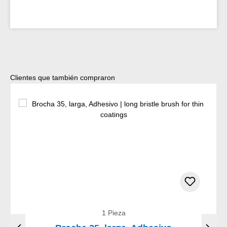
Omitir la galería de productos
Clientes que también compraron
1 Pieza