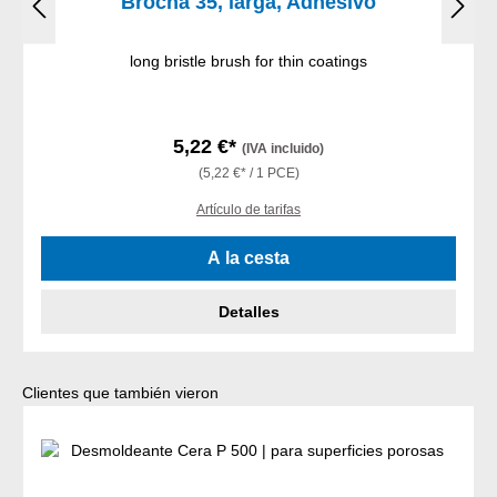
Brocha 35, larga, Adhesivo
long bristle brush for thin coatings
5,22 €*
(IVA incluido)
(5,22 €* / 1 PCE)
Artículo de tarifas
A la cesta
Detalles
Omitir la galería de productos
Clientes que también vieron