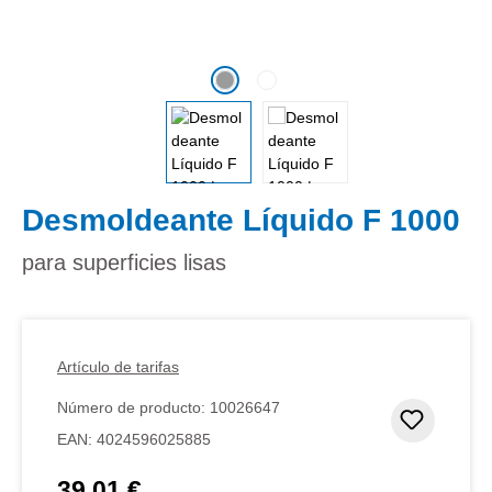
Desmoldeante Líquido F 1000
para superficies lisas
Artículo de tarifas
Número de producto:
10026647
Añadir 
EAN:
4024596025885
39,01 €
Precio normal: