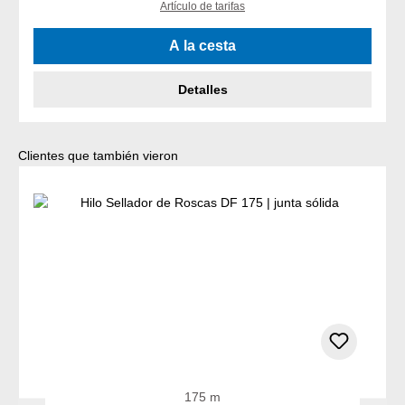
Artículo de tarifas
A la cesta
Detalles
Omitir la galería de productos
Clientes que también vieron
175 m