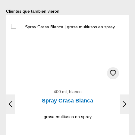
Omitir la galería de productos
Clientes que también vieron
400 ml, blanco
Spray Grasa Blanca
grasa multiusos en spray