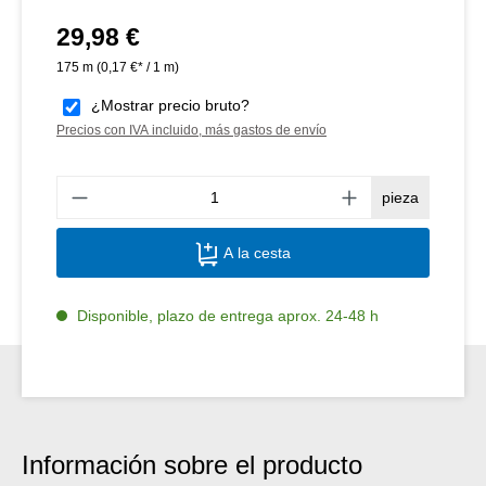
29,98 €
Precio normal:
175 m
(0,17 €* / 1 m)
¿Mostrar precio bruto?
Precios con IVA incluido, más gastos de envío
Canti
pieza
A la cesta
Disponible, plazo de entrega aprox. 24-48 h
Información sobre el producto