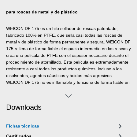
para roscas de metal y de plástico
WEICON DF 175 es un hilo sellador de roscas patentado,
fabricado 100% en PTFE, que sella casi todas las roscas de
metal y de plástico de forma permanente y segura. WEICON DF
175 rellena de forma fiable el espacio intermedio en las roscas y
crea una película de PTFE con el espesor necesario durante el
procedimiento de atornillado. Esta película es extremadamente
resistente a casi todos los productos químicos, incluso a los
disolventes, agentes cáusticos y ácidos más agresivos.
WEICON DF 175 no es inflamable y funciona de forma fiable en
un rango de temperaturas de -200 °C (-328 °F) a +240 °C
(+464 °F). A diferencia de otros materiales de sellado, en los
que el tejido actúa únicamente como base para el sellador,
Downloads
WEICON DF 175 es en sí mismo el material de sellado. De este
modo se evita que el material base y el material de sellado se
separen durante la vida útil de la unión atornillada. WEICON DF
Fichas técnicas
175 es duradero por tiempo ilimitado y se mantiene
permanentemente blando y elástico. WEICON DF 175 es muy
Certificados