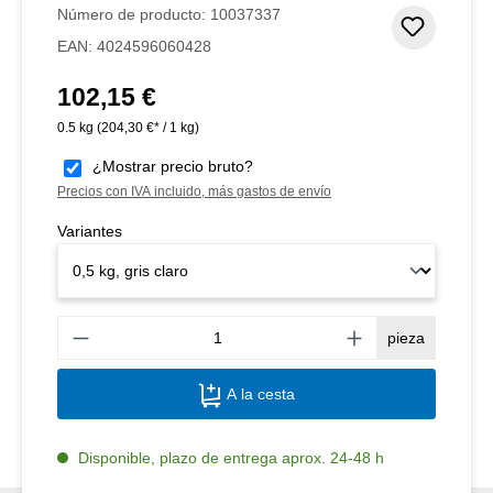
Número de producto:
10037337
Añadir 
EAN:
4024596060428
102,15 €
Precio normal:
0.5 kg
(204,30 €* / 1 kg)
¿Mostrar precio bruto?
Precios con IVA incluido, más gastos de envío
Variantes
Canti
pieza
A la cesta
Disponible, plazo de entrega aprox. 24-48 h