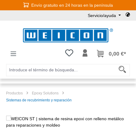
Envío gratuito en 24 horas en la península
Saltar al contenido principal
Servicio/ayuda
Tienes 0 artículos en tu lista de
0,00 €*
Productos
Epoxy Solutions
Sistemas de recubrimiento y reparación
Omitir galería de imágenes