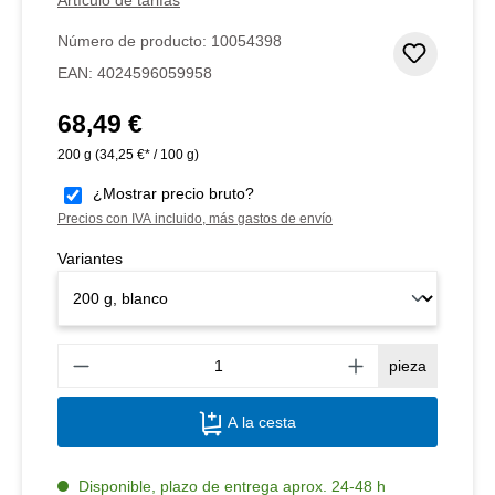
Número de producto:
10054398
Añadir 
EAN:
4024596059958
68,49 €
Precio normal:
200 g
(34,25 €* / 100 g)
¿Mostrar precio bruto?
Precios con IVA incluido, más gastos de envío
Variantes
Canti
pieza
A la cesta
Disponible, plazo de entrega aprox. 24-48 h