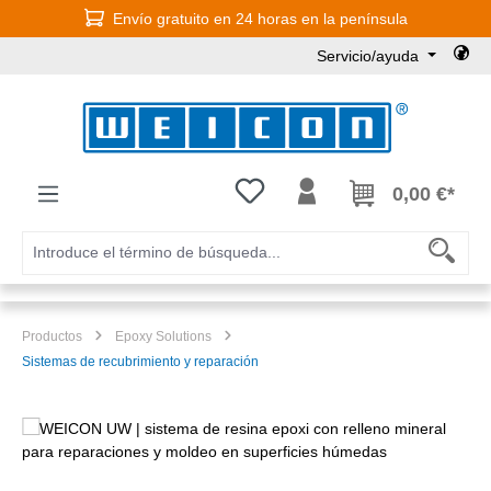
Envío gratuito en 24 horas en la península
Saltar al contenido principal
Servicio/ayuda
Tienes 0 artículos en tu lista de
0,00 €*
Productos
Epoxy Solutions
Sistemas de recubrimiento y reparación
Omitir galería de imágenes