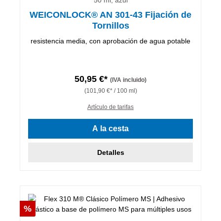
WEICONLOCK® AN 301-43 Fijación de
Tornillos
resistencia media, con aprobación de agua potable
50,95 €*
(IVA incluido)
(101,90 €* / 100 ml)
Artículo de tarifas
A la cesta
Detalles
Descuento
%