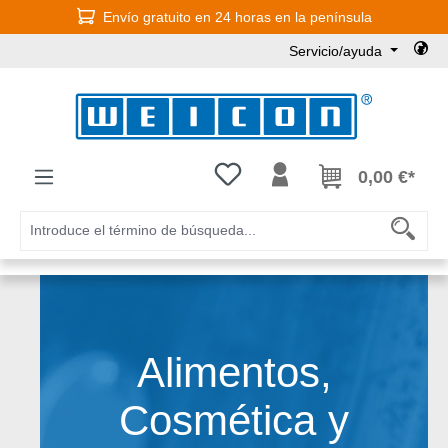
Envío gratuito en 24 horas en la península
Saltar al contenido principal
Servicio/ayuda
Tienes 0 artículos en tu lista de
0,00 €*
Alimentos,
Cosmética y