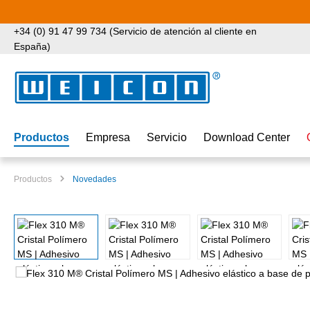
tar al contenido principal
Saltar a la búsqueda
Saltar a la navegación principal
+34 (0) 91 47 99 734 (Servicio de atención al cliente en
España)
Productos
Empresa
Servicio
Download Center
Productos
Novedades
Omitir galería de imágenes