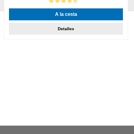
Calificación promedio de 4.5 de 5 estrellas
A la cesta
Detalles