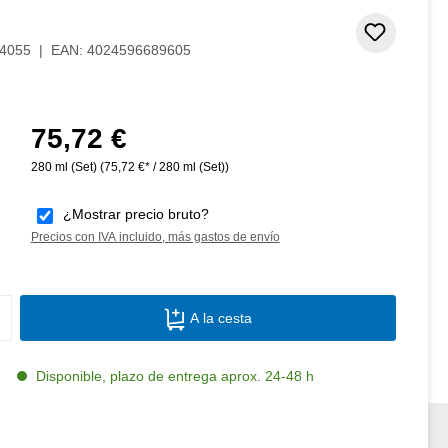
Añadir 
4055
|
EAN:
4024596689605
75,72 €
Precio normal:
280 ml (Set)
(75,72 €* / 280 ml (Set))
¿Mostrar precio bruto?
Precios con IVA incluido, más gastos de envío
Cantidad del producto: introduce la canti
A la cesta
Disponible, plazo de entrega aprox. 24-48 h