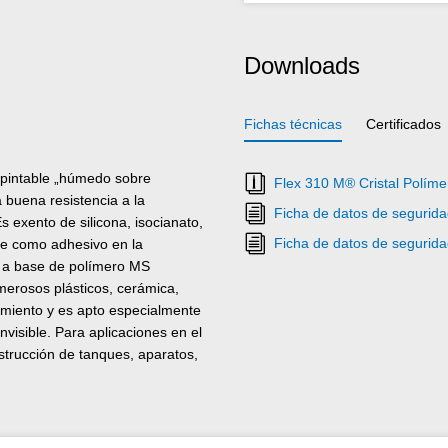
Downloads
Fichas técnicas
Certificados
 pintable „húmedo sobre
Flex 310 M® Cristal Políme
a buena resistencia a la
Ficha de datos de segurid
s exento de silicona, isocianato,
Ficha de datos de segurid
rse como adhesivo en la
co a base de polímero MS
umerosos plásticos, cerámica,
imiento y es apto especialmente
nvisible. Para aplicaciones en el
strucción de tanques, aparatos,
ectrotécnica y de iluminación, en
ores en que las siliconas o
mente sin tensiones)