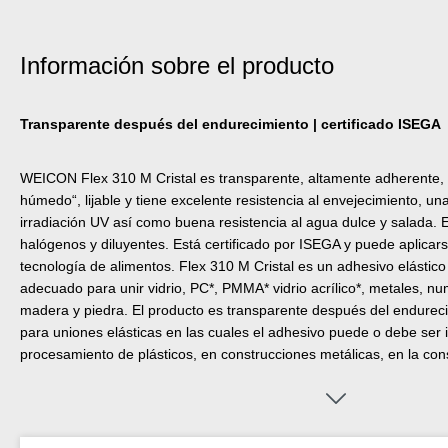
Información sobre el producto
Transparente después del endurecimiento | certificado ISEGA
WEICON Flex 310 M Cristal es transparente, altamente adherente,
húmedo“, lijable y tiene excelente resistencia al envejecimiento, un
irradiación UV así como buena resistencia al agua dulce y salada. E
halógenos y diluyentes. Está certificado por ISEGA y puede aplica
tecnología de alimentos. Flex 310 M Cristal es un adhesivo elásti
adecuado para unir vidrio, PC*, PMMA* vidrio acrílico*, metales, n
madera y piedra. El producto es transparente después del endurec
para uniones elásticas en las cuales el adhesivo puede o debe ser i
procesamiento de plásticos, en construcciones metálicas, en la con
en la técnica de ventilación y aire acondicionado, en la industria el
la construcción de recintos feriales y almacenes y en todos los sect
productos que contienen silicona no son apropiados. (* = unir sola