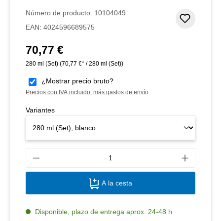
Número de producto:
10104049
Añadir 
EAN:
4024596689575
70,77 €
Precio normal:
280 ml (Set)
(70,77 €* / 280 ml (Set))
¿Mostrar precio bruto?
Precios con IVA incluido, más gastos de envío
Variantes
Canti
A la cesta
Disponible, plazo de entrega aprox. 24-48 h