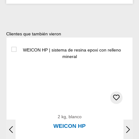
Omitir la galería de productos
Clientes que también vieron
2 kg, blanco
WEICON HP