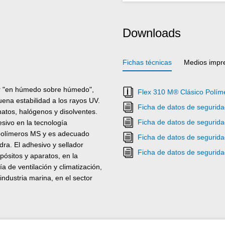
Downloads
Fichas técnicas
Medios impr
ar "en húmedo sobre húmedo",
Flex 310 M® Clásico Polím
buena estabilidad a los rayos UV.
Ficha de datos de segurid
anatos, halógenos y disolventes.
Ficha de datos de segurid
sivo en la tecnología
e polímeros MS y es adecuado
Ficha de datos de segurid
dra. El adhesivo y sellador
Ficha de datos de segurid
pósitos y aparatos, en la
a de ventilación y climatización,
 industria marina, en el sector
a de la defensa y en todas
enen silicona no sean