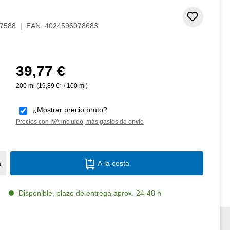
Añadir 
7588
|
EAN:
4024596078683
39,77 €
Precio normal:
200 ml
(19,89 €* / 100 ml)
¿Mostrar precio bruto?
Precios con IVA incluido, más gastos de envío
Cantidad del producto: introduce la canti
a
A la cesta
Disponible, plazo de entrega aprox. 24-48 h