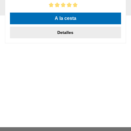
Calificación promedio de 5 de 5 estrellas
A la cesta
Detalles