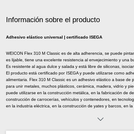
Información sobre el producto
Adhesivo elástico universal | certificado ISEGA
WEICON Flex 310 M Classic es de alta adherencia, se puede pint
es lijable, tiene una excelente resistencia al envejecimiento y una 
Es resistente al agua dulce y salada y está libre de siliconas, isoci
El producto está certificado por ISEGA y puede utilizarse como adhe
alimentaria. Flex 310 M Classic es un adhesivo elástico a base d
para unir metales, muchos plásticos, cerámica, madera, vidrio y pie
puede utilizarse en la construcción metálica, en la fabricación de de
construcción de carrocerías, vehículos y contenedores, en tecnologí
en la industria eléctrica, en la construcción de yates y barcos, en la
del petróleo y el gas, en la industria armamentística, en la industri
aquellas aplicaciones donde las siliconas o los productos que conti
adecuados.