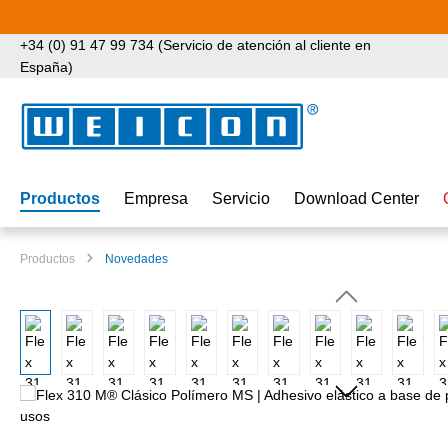
tar al contenido principal
Saltar a la búsqueda
Saltar a la navegación principal
+34 (0) 91 47 99 734 (Servicio de atención al cliente en
España)
Productos
Empresa
Servicio
Download Center
Productos
Novedades
Omitir galería de imágenes