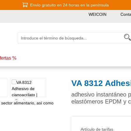
Envío gratuito en 24 horas en la península
WEICOIN
Conta
fertas %
VA 8312 Adhesi
adhesivo instantáneo p
elastómeros EPDM y 
Artículo de tarifas