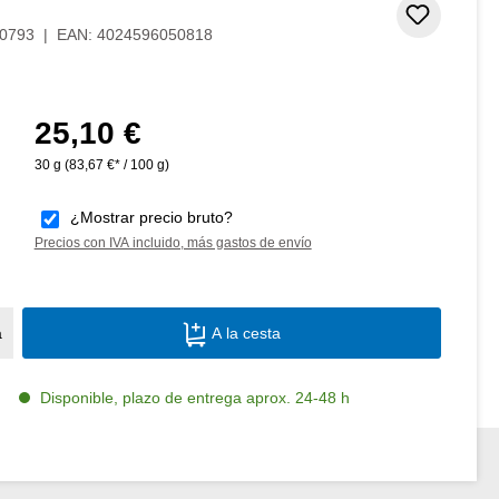
Añadir 
0793
|
EAN:
4024596050818
25,10 €
Precio normal:
30 g
(83,67 €* / 100 g)
¿Mostrar precio bruto?
Precios con IVA incluido, más gastos de envío
Cantidad del producto: introduce la canti
a
A la cesta
Disponible, plazo de entrega aprox. 24-48 h