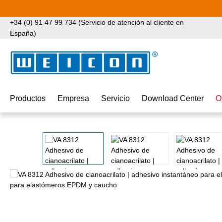
tar al contenido principal
Saltar a la búsqueda
Saltar a la navegación principal
+34 (0) 91 47 99 734 (Servicio de atención al cliente en
España)
Productos
Empresa
Servicio
Download Center
O
Omitir galería de imágenes