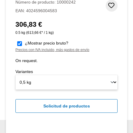
Número de producto:
10000242
Añadir 
EAN:
4024596004583
306,83 €
Precio normal:
0.5 kg
(613,66 €* / 1 kg)
¿Mostrar precio bruto?
Precios con IVA incluido, más gastos de envío
On request.
Variantes
Solicitud de productos