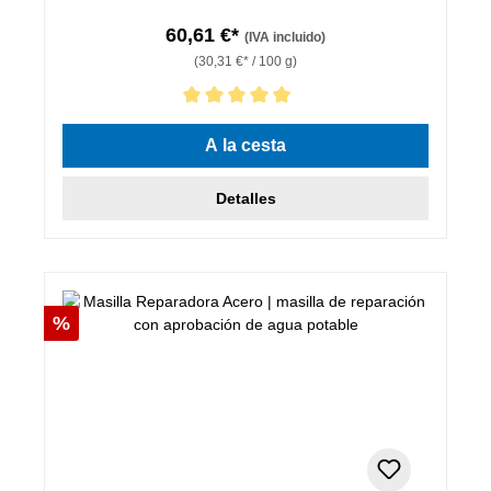
60,61 €*
(IVA incluido)
(30,31 €* / 100 g)
Calificación promedio de 5 de 5 estrellas
A la cesta
Detalles
Descuento
%