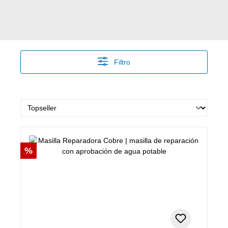
Filtro
Descuento
%