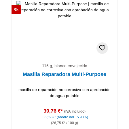
Descuento
%
115 g, blanco envejecido
Masilla Reparadora Multi-Purpose
masilla de reparación no corrosiva con aprobación
de agua potable
30,76 €*
(IVA incluido)
36,59 €*
(ahorro del 15.93%)
(26,75 €* / 100 g)