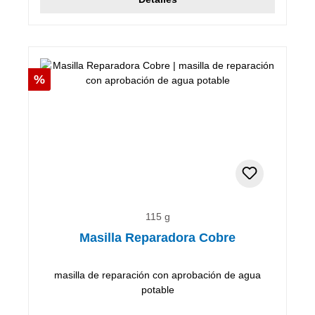
Descuento
%
115 g
Masilla Reparadora Cobre
masilla de reparación con aprobación de agua
potable