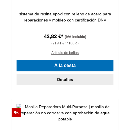
sistema de resina epoxi con relleno de acero para
reparaciones y moldeo con certificación DNV
42,82 €*
(IVA incluido)
(21,41 €* / 100 g)
Artículo de tarifas
A la cesta
Detalles
Descuento
%