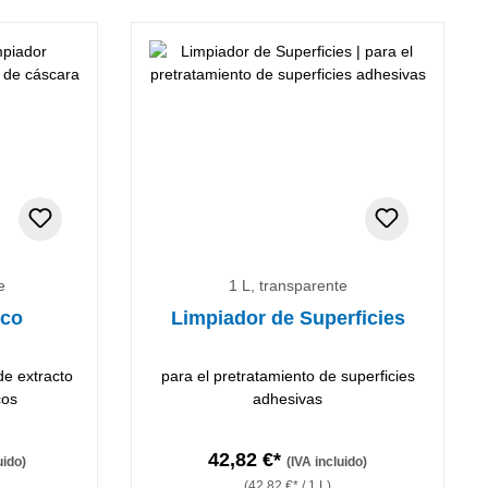
e
1 L, transparente
ico
Limpiador de Superficies
de extracto
para el pretratamiento de superficies
cos
adhesivas
42,82 €*
uido)
(IVA incluido)
(42,82 €* / 1 L)