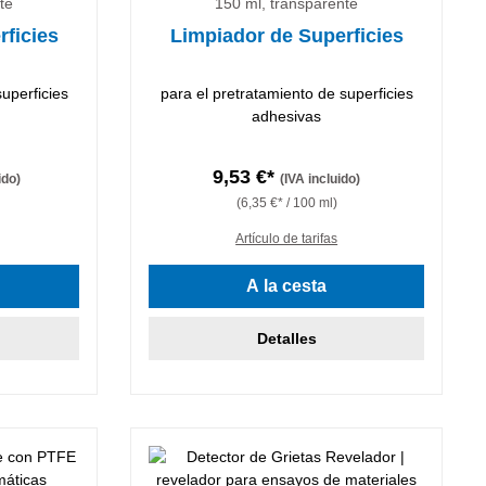
te
150 ml, transparente
rficies
Limpiador de Superficies
superficies
para el pretratamiento de superficies
adhesivas
9,53 €*
ido)
(IVA incluido)
(6,35 €* / 100 ml)
Artículo de tarifas
e 5 estrellas
A la cesta
Detalles