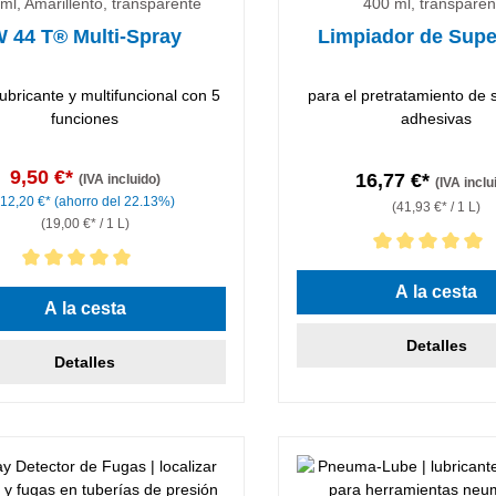
ml, Amarillento, transparente
400 ml, transparen
 44 T® Multi-Spray
Limpiador de Supe
lubricante y multifuncional con 5
para el pretratamiento de 
funciones
adhesivas
9,50 €*
16,77 €*
(IVA incluido)
(IVA inclu
12,20 €*
(ahorro del 22.13%)
(41,93 €* / 1 L)
(19,00 €* / 1 L)
Calificación promedio de 5 d
ción promedio de 5 de 5 estrellas
A la cesta
A la cesta
Detalles
Detalles