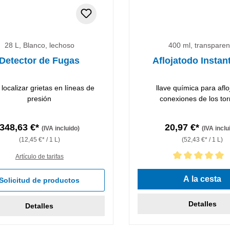
28 L, Blanco, lechoso
400 ml, transparen
Detector de Fugas
Aflojatodo Instan
 localizar grietas en líneas de
llave química para aflo
presión
conexiones de los torn
348,63 €*
20,97 €*
(IVA incluido)
(IVA inclu
(12,45 €* / 1 L)
(52,43 €* / 1 L)
Artículo de tarifas
Calificación promedio de 5 d
A la cesta
Solicitud de productos
Detalles
Detalles