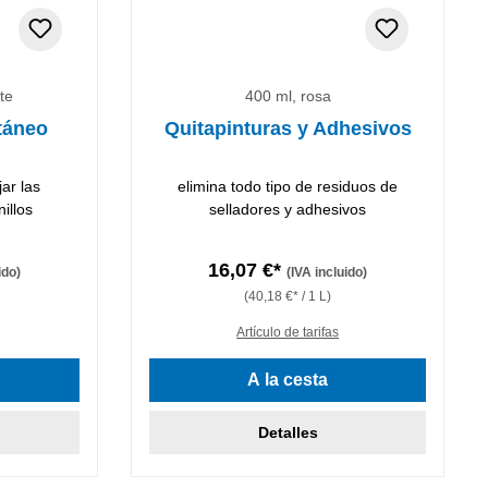
te
400 ml, rosa
táneo
Quitapinturas y Adhesivos
jar las
elimina todo tipo de residuos de
illos
selladores y adhesivos
16,07 €*
ido)
(IVA incluido)
(40,18 €* / 1 L)
Artículo de tarifas
e 5 estrellas
A la cesta
Detalles