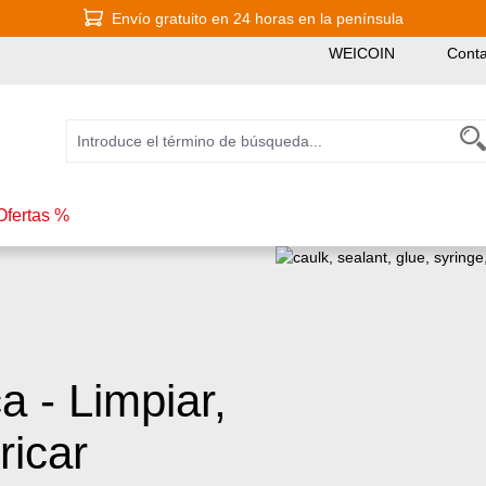
Envío gratuito en 24 horas en la península
WEICOIN
Conta
Ofertas %
a - Limpiar,
ricar