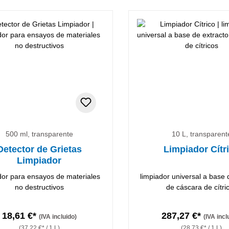
500 ml, transparente
10 L, transparent
Detector de Grietas
Limpiador Cítr
Limpiador
dor para ensayos de materiales
limpiador universal a base 
no destructivos
de cáscara de cítri
18,61 €*
287,27 €*
(IVA incluido)
(IVA incl
(37,22 €* / 1 L)
(28,73 €* / 1 L)