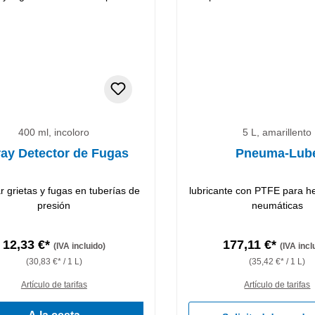
400 ml, incoloro
5 L, amarillento
ay Detector de Fugas
Pneuma-Lub
ar grietas y fugas en tuberías de
lubricante con PTFE para h
presión
neumáticas
12,33 €*
177,11 €*
(IVA incluido)
(IVA incl
(30,83 €* / 1 L)
(35,42 €* / 1 L)
Artículo de tarifas
Artículo de tarifas