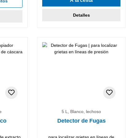
A la cesta
ctos
Detalles
e
5 L, Blanco, lechoso
ico
Detector de Fugas
de extracto
para localizar grietas en líneas de