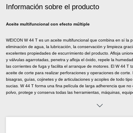
Información sobre el producto
Aceite multifuncional con efecto múltiple
WEICON W 44 T es un aceite multifuncional que combina en sí la pro
eliminación de agua, la lubricación, la conservación y limpieza graci
excelentes propiedades de escurrimiento del producto. Afloja uniones
y válvulas agarrotadas, penetra y afloja el óxido, repele la humedad
las corrientes de fuga y facilita el arranque de motores. El W 44 
aceite de corte para realizar perforaciones y operaciones de corte. E
bisagras, guías, cojinetes y de articulaciones y acoples de todo tipo
sucias. W 44 T forma una fina película de larga adherencia que no e
polvo, protege y conserva todas las herramientas, máquinas, equipo
mecánicos manteniéndolos operables.