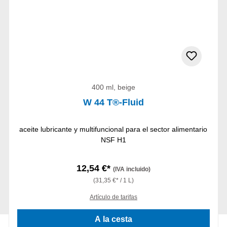
400 ml, beige
W 44 T®-Fluid
aceite lubricante y multifuncional para el sector alimentario
NSF H1
12,54 €*
(IVA incluido)
(31,35 €* / 1 L)
Artículo de tarifas
A la cesta