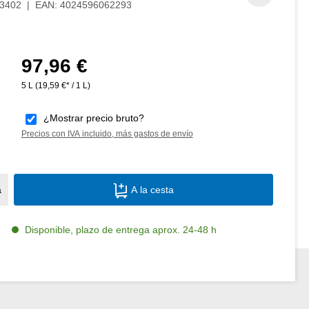
3402
|
EAN:
4024596062293
97,96 €
Precio normal:
5 L
(19,59 €* / 1 L)
¿Mostrar precio bruto?
Precios con IVA incluido, más gastos de envío
Cantidad del producto: introduce la canti
a
A la cesta
Disponible, plazo de entrega aprox. 24-48 h