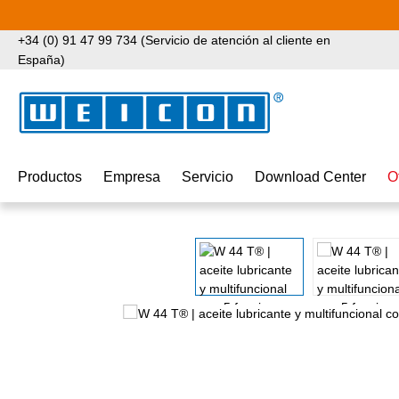
tar al contenido principal
Saltar a la búsqueda
Saltar a la navegación principal
+34 (0) 91 47 99 734 (Servicio de atención al cliente en
España)
Productos
Empresa
Servicio
Download Center
O
Omitir galería de imágenes