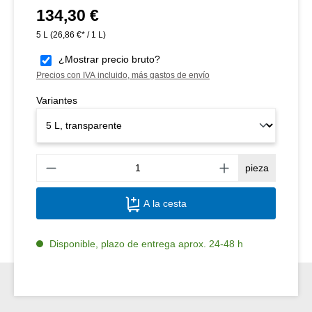
134,30 €
Precio normal:
5 L
(26,86 €* / 1 L)
¿Mostrar precio bruto?
Precios con IVA incluido, más gastos de envío
Variantes
Canti
pieza
A la cesta
Disponible, plazo de entrega aprox. 24-48 h