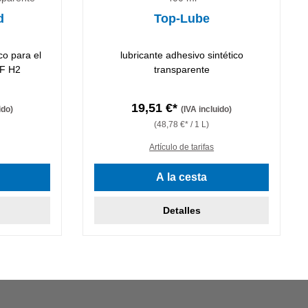
d
Top-Lube
co para el
lubricante adhesivo sintético
SF H2
transparente
19,51 €*
ido)
(IVA incluido)
(48,78 €* / 1 L)
Artículo de tarifas
A la cesta
Detalles