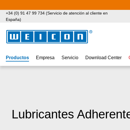
tar al contenido principal
Saltar a la búsqueda
Saltar a la navegación principal
+34 (0) 91 47 99 734 (Servicio de atención al cliente en
España)
Productos
Empresa
Servicio
Download Center
Lubricantes Adherent