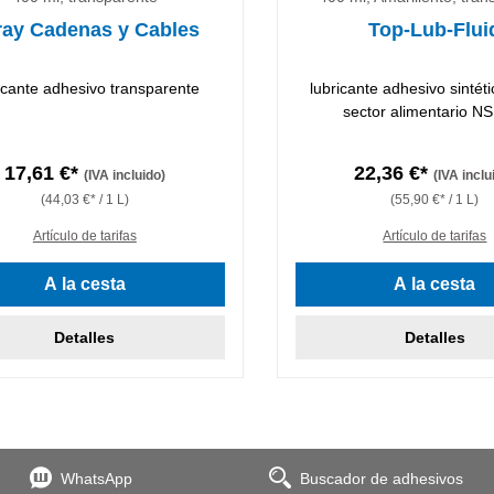
ray Cadenas y Cables
Top-Lub-Flui
icante adhesivo transparente
lubricante adhesivo sintéti
sector alimentario N
17,61 €*
22,36 €*
(IVA incluido)
(IVA inclu
(44,03 €* / 1 L)
(55,90 €* / 1 L)
Artículo de tarifas
Artículo de tarifas
A la cesta
A la cesta
Detalles
Detalles
WhatsApp
Buscador de adhesivos