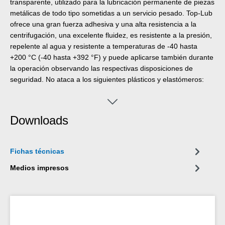
transparente, utilizado para la lubricación permanente de piezas
metálicas de todo tipo sometidas a un servicio pesado. Top-Lub
ofrece una gran fuerza adhesiva y una alta resistencia a la
centrifugación, una excelente fluidez, es resistente a la presión,
repelente al agua y resistente a temperaturas de -40 hasta
+200 °C (-40 hasta +392 °F) y puede aplicarse también durante
la operación observando las respectivas disposiciones de
seguridad. No ataca a los siguientes plásticos y elastómeros:
PTFE, PE, PA, caucho fluorado, butadieno y silicónico,
policloropropeno. Menos resistentes son: PE-LD, POM, PP y
NBR. WEICON Top-Lub puede aplicarse en pernos, ruedas
Downloads
dentadas y engranajes helicoidales que transmiten fuerzas, en
piezas de máquinas de gran velocidad, articulaciones y acoples,
rodillos y cojinetes de bolas y en paquetes de resortes y en una
Fichas técnicas
gran cantidad de otros campos industriales.
Medios impresos