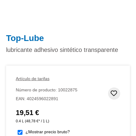
Top-Lube
lubricante adhesivo sintético transparente
Artículo de tarifas
Número de producto:
10022875
Añadir 
EAN:
4024596022891
19,51 €
Precio normal:
0.4 L
(48,78 €* / 1 L)
¿Mostrar precio bruto?