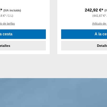
€*
242,92 €*
(IVA incluido)
(I
6 €* / 1 L)
(441,67 €* 
lo de tarifas
Artículo de 
la cesta
A la ce
etalles
Detall