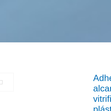
Adhe
alca
vitr
plás