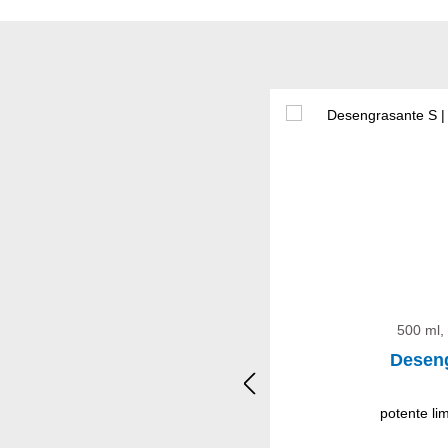
Omitir la galería de product
500 ml,
Desen
potente li