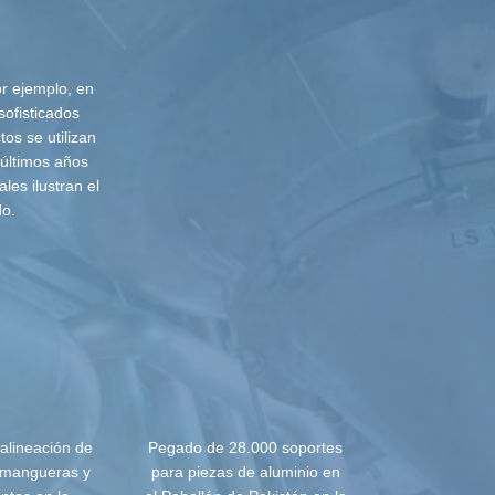
r ejemplo, en
ofisticados
os se utilizan
últimos años
les ilustran el
do.
alineación de
Pegado de 28.000 soportes
 mangueras y
para piezas de aluminio en