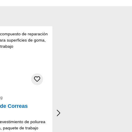
kg
0,59 kg
 de Correas
Kit Reparador de C
evestimiento de poliurea
fast curing polyurea repair and 
, paquete de trabajo
rubber surfaces, wo