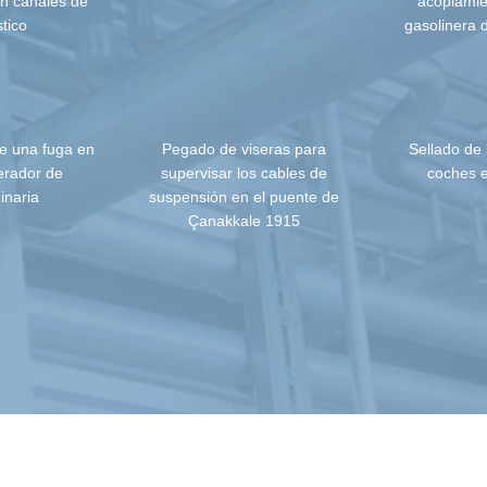
con canales de
acoplamie
stico
gasolinera 
e una fuga en
Pegado de viseras para
Sellado de 
gerador de
supervisar los cables de
coches e
inaria
suspensión en el puente de
Çanakkale 1915