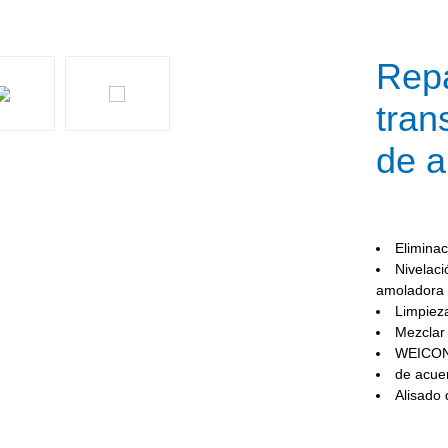
Repa
tran
de a
Eliminac
Nivelac
amoladora 
Limpiez
Mezclar
WEICON P
de acue
Alisado