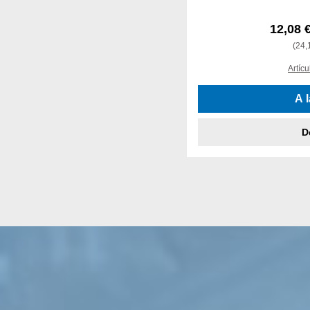
12,08 
(24,1
Artícu
A 
D