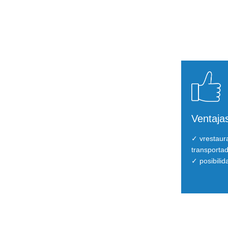
Ventajas
✓ vrestaura
transportado
✓ posibilid