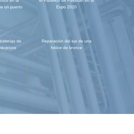
ntos en la
el Pabellón de Pakistán en la
de un puerto
Expo 2020
baterías de
Reparación del eje de una
léctricos
hélice de bronce