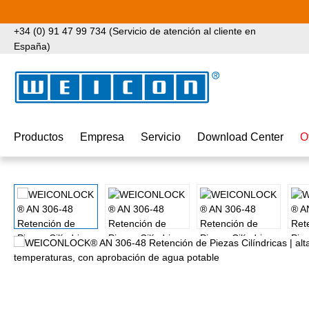
tar al contenido principal
Saltar a la búsqueda
Saltar a la navegación principal
+34 (0) 91 47 99 734 (Servicio de atención al cliente en
España)
Productos
Empresa
Servicio
Download Center
O
Omitir galería de imágenes