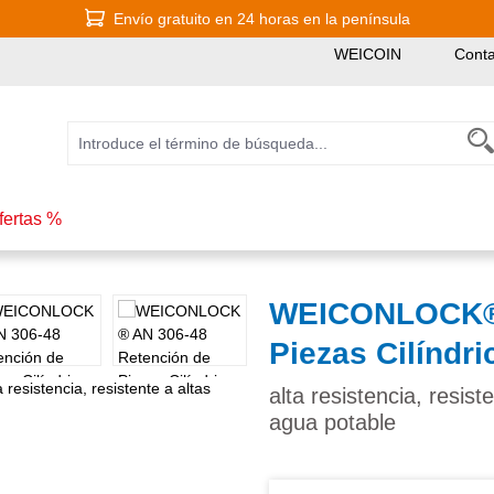
Envío gratuito en 24 horas en la península
WEICOIN
Conta
fertas %
WEICONLOCK® 
Piezas Cilíndri
alta resistencia, resis
agua potable