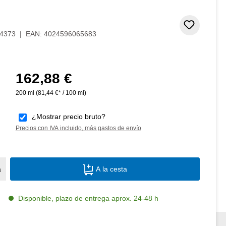
Añadir 
4373
|
EAN:
4024596065683
162,88 €
Precio normal:
200 ml
(81,44 €* / 100 ml)
¿Mostrar precio bruto?
Precios con IVA incluido, más gastos de envío
Cantidad del producto: introduce la canti
a
A la cesta
Disponible, plazo de entrega aprox. 24-48 h