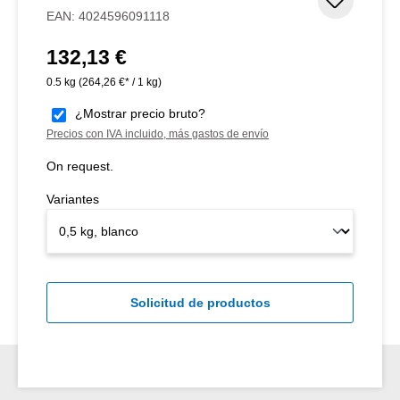
Añadir 
EAN:
4024596091118
132,13 €
Precio normal:
0.5 kg
(264,26 €* / 1 kg)
¿Mostrar precio bruto?
Precios con IVA incluido, más gastos de envío
On request.
Variantes
Solicitud de productos