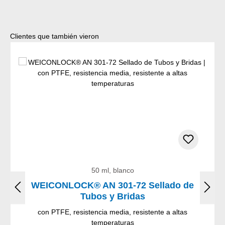
Omitir la galería de productos
Clientes que también vieron
50 ml, blanco
WEICONLOCK® AN 301-72 Sellado de
Tubos y Bridas
con PTFE, resistencia media, resistente a altas
temperaturas