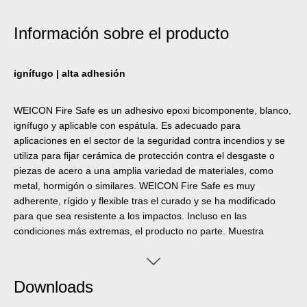
Información sobre el producto
ignífugo | alta adhesión
WEICON Fire Safe es un adhesivo epoxi bicomponente, blanco,
ignífugo y aplicable con espátula. Es adecuado para
aplicaciones en el sector de la seguridad contra incendios y se
utiliza para fijar cerámica de protección contra el desgaste o
piezas de acero a una amplia variedad de materiales, como
metal, hormigón o similares. WEICON Fire Safe es muy
adherente, rígido y flexible tras el curado y se ha modificado
para que sea resistente a los impactos. Incluso en las
condiciones más extremas, el producto no parte. Muestra
buenas propiedades de protección contra el desgaste en la
abrasión por partículas, tiene buena resistencia química y no
contiene disolventes. WEICON Fire Safe contiene aditivos que
Downloads
provocan la autoextinción en pocos segundos. Se ensayó de
acuerdo con EN 13501-1:2018 (EN 13823 y EN ISO 11925-2) y