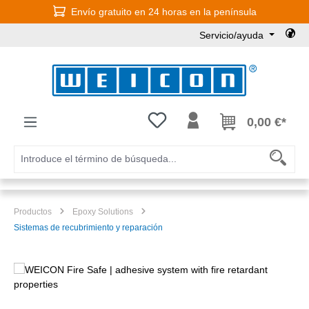
Envío gratuito en 24 horas en la península
Saltar al contenido principal
Servicio/ayuda
Tienes 0 artículos en tu lista de
0,00 €*
Productos
Epoxy Solutions
Sistemas de recubrimiento y reparación
Omitir galería de imágenes