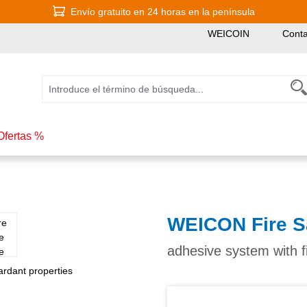
Envío gratuito en 24 horas en la península
WEICOIN
Conta
Ofertas %
WEICON Fire S
adhesive system with fi