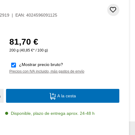
Añadir 
2919
|
EAN:
4024596091125
81,70 €
Precio normal:
200 g
(40,85 €* / 100 g)
¿Mostrar precio bruto?
Precios con IVA incluido, más gastos de envío
Cantidad del producto: introduce la canti
a
A la cesta
Disponible, plazo de entrega aprox. 24-48 h