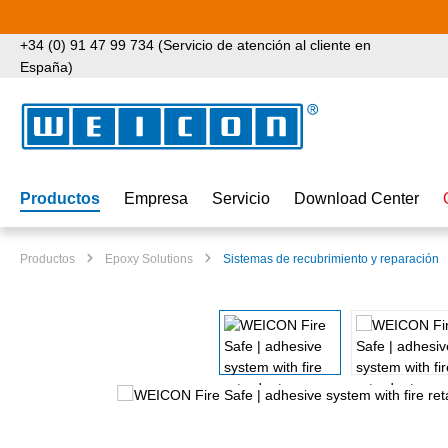
tar al contenido principal
Saltar a la búsqueda
Saltar a la navegación principal
+34 (0) 91 47 99 734 (Servicio de atención al cliente en
España)
Productos
Empresa
Servicio
Download Center
Productos
Epoxy Solutions
Sistemas de recubrimiento y reparación
Omitir galería de imágenes