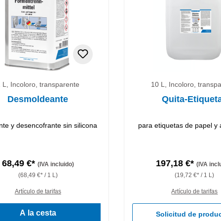
 L, Incoloro, transparente
10 L, Incoloro, transp
Desmoldeante
Quita-Etiquet
nte y desencofrante sin silicona
para etiquetas de papel y
68,49 €*
197,18 €*
(IVA incluido)
(IVA incl
(68,49 €* / 1 L)
(19,72 €* / 1 L)
Artículo de tarifas
Artículo de tarifas
A la cesta
Solicitud de produ