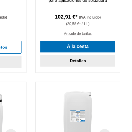
para aplicaciones de soldadura
102,91 €*
uido)
(IVA incluido)
(20,58 €* / 1 L)
Artículo de tarifas
A la cesta
ctos
Detalles