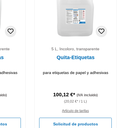
arente
5 L, Incoloro, transparente
as
Quita-Etiquetas
 adhesivas
para etiquetas de papel y adhesivas
100,12 €*
uido)
(IVA incluido)
(20,02 €* / 1 L)
Artículo de tarifas
ctos
Solicitud de productos