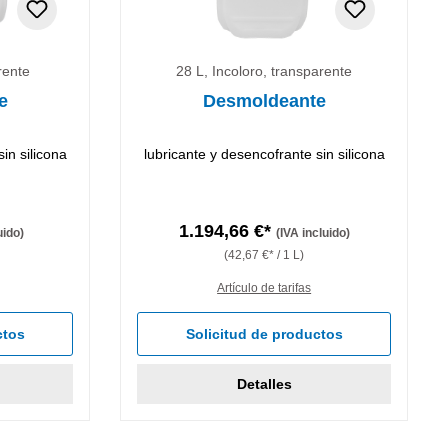
rente
28 L, Incoloro, transparente
e
Desmoldeante
in silicona
lubricante y desencofrante sin silicona
1.194,66 €*
uido)
(IVA incluido)
(42,67 €* / 1 L)
Artículo de tarifas
ctos
Solicitud de productos
Detalles