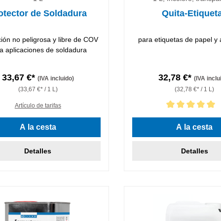
otector de Soldadura
Quita-Etiquet
ión no peligrosa y libre de COV
para etiquetas de papel y
a aplicaciones de soldadura
33,67 €*
32,78 €*
(IVA incluido)
(IVA inclu
(33,67 €* / 1 L)
(32,78 €* / 1 L)
Artículo de tarifas
Calificación promedio de 5 d
A la cesta
A la cesta
Detalles
Detalles