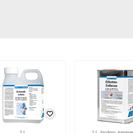
1 L
1 L, Incoloro, transpa