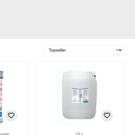
rente
10 L