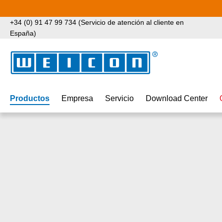
tar al contenido principal
Saltar a la búsqueda
Saltar a la navegación principal
+34 (0) 91 47 99 734 (Servicio de atención al cliente en
España)
Productos
Empresa
Servicio
Download Center