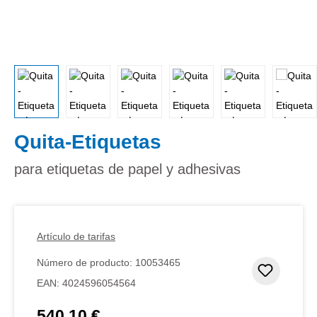
Quita-Etiquetas
para etiquetas de papel y adhesivas
Artículo de tarifas
Número de producto:
10053465
Añadir 
EAN:
4024596054564
540,10 €
Precio normal: