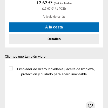
17,67 €*
(IVA incluido)
(17,67 €* / 1 PCE)
Artículo de tarifas
A la cesta
Detalles
Omitir la galería de productos
Clientes que también vieron