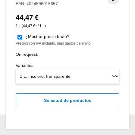
EAN:
4024596015657
44,47 €
Precio normal:
1 L
(44,47 €* / 1 L)
¿Mostrar precio bruto?
Precios con IVA incluido, más gastos de envío
On request.
Variantes
Solicitud de productos