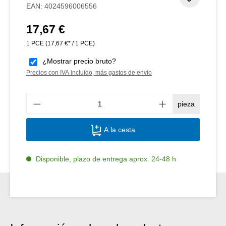
EAN:
4024596006556
17,67 €
Precio normal:
1 PCE
(17,67 €* / 1 PCE)
¿Mostrar precio bruto?
Precios con IVA incluido, más gastos de envío
Canti
pieza
A la cesta
Disponible, plazo de entrega aprox. 24-48 h