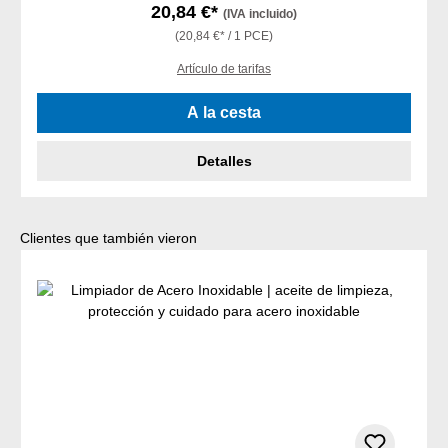
20,84 €*
(IVA incluido)
(20,84 €* / 1 PCE)
Artículo de tarifas
A la cesta
Detalles
Omitir la galería de productos
Clientes que también vieron