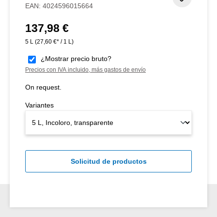
EAN:
4024596015664
137,98 €
Precio normal:
5 L
(27,60 €* / 1 L)
¿Mostrar precio bruto?
Precios con IVA incluido, más gastos de envío
On request.
Variantes
Solicitud de productos