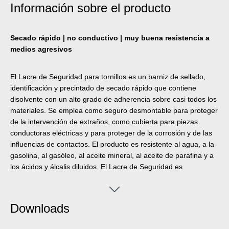
Información sobre el producto
Secado rápido | no conductivo | muy buena resistencia a
medios agresivos
El Lacre de Seguridad para tornillos es un barniz de sellado,
identificación y precintado de secado rápido que contiene
disolvente con un alto grado de adherencia sobre casi todos los
materiales. Se emplea como seguro desmontable para proteger
de la intervención de extraños, como cubierta para piezas
conductoras eléctricas y para proteger de la corrosión y de las
influencias de contactos. El producto es resistente al agua, a la
gasolina, al gasóleo, al aceite mineral, al aceite de parafina y a
los ácidos y álcalis diluidos. El Lacre de Seguridad es
imprescindible para proteger las uniones roscadas de todo tipo.
Protege - con un sellado por laca - de manipulaciones y de
aflojamiento no autorizado de tornillos y uniones, documenta la
Downloads
gestión de la calidad, el control de la producción y la inspección
del producto y se emplea para el control visual de las piezas