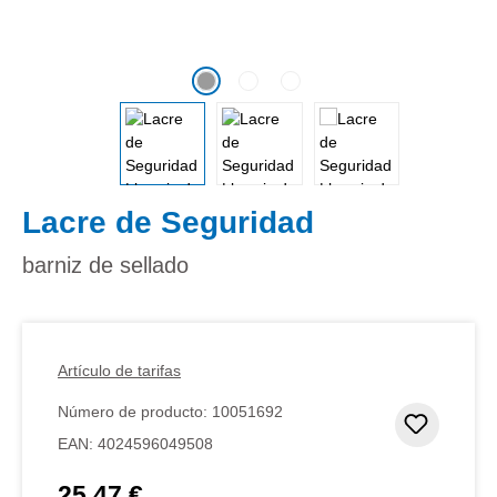
Lacre de Seguridad
barniz de sellado
Artículo de tarifas
Número de producto:
10051692
Añadir 
EAN:
4024596049508
25,47 €
Precio normal: