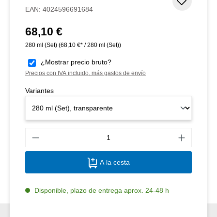
Añadir 
EAN:
4024596691684
68,10 €
Precio normal:
280 ml (Set)
(68,10 €* / 280 ml (Set))
¿Mostrar precio bruto?
Precios con IVA incluido, más gastos de envío
Variantes
Canti
A la cesta
Disponible, plazo de entrega aprox. 24-48 h