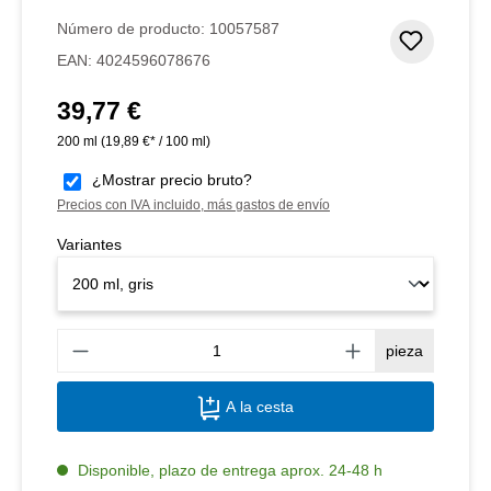
Número de producto:
10057587
Añadir 
EAN:
4024596078676
39,77 €
Precio normal:
200 ml
(19,89 €* / 100 ml)
¿Mostrar precio bruto?
Precios con IVA incluido, más gastos de envío
Variantes
Canti
pieza
A la cesta
Disponible, plazo de entrega aprox. 24-48 h