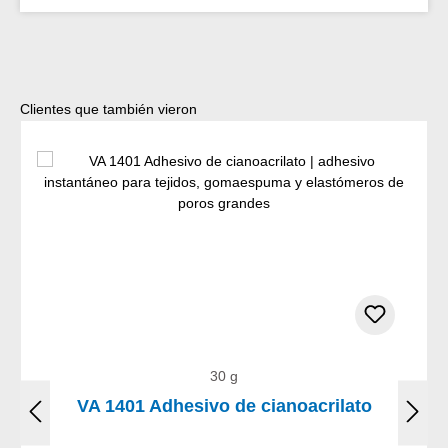
Omitir la galería de productos
Clientes que también vieron
30 g
VA 1401 Adhesivo de cianoacrilato