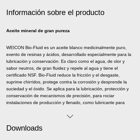
Información sobre el producto
Aceite mineral de gran pureza
WEICON Bio-Fluid es un aceite blanco medicinalmente puro,
exento de resinas y ácidos, desarrollado especialmente para la
lubricación y conservación. Es claro como el agua, de olor y
sabor neutros, de gran fluidez y repele al agua y tiene el
certificado NSF. Bio-Fluid reduce la fricción y el desgaste,
suprime chirridos, protege contra la corrosión y desprende la
suciedad y el óxido. Se aplica para la lubricación, protección y
conservación de mecanismos de precisión, para rociar
instalaciones de producción y llenado, como lubricante para
instalaciones de llenado y embalado y puede utilizarse para
todo proceso en que el contacto ocasional con comestibles y
sus envases es técnicamente inevitable. WEICON Bio-Fluid se
Downloads
desarrolló especialmente para aplica