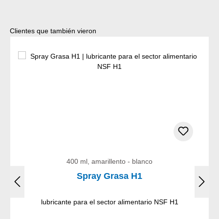
Omitir la galería de productos
Clientes que también vieron
400 ml, amarillento - blanco
Spray Grasa H1
lubricante para el sector alimentario NSF H1