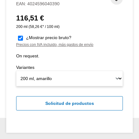
EAN:
4024596040390
116,51 €
Precio normal:
200 ml
(58,26 €* / 100 ml)
¿Mostrar precio bruto?
Precios con IVA incluido, más gastos de envío
On request.
Variantes
Solicitud de productos