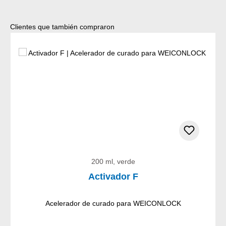
Omitir la galería de productos
Clientes que también compraron
200 ml, verde
Activador F
Acelerador de curado para WEICONLOCK