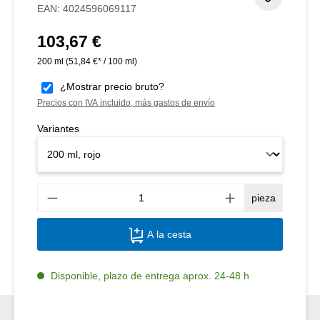
EAN:
4024596069117
103,67 €
Precio normal:
200 ml
(51,84 €* / 100 ml)
¿Mostrar precio bruto?
Precios con IVA incluido, más gastos de envío
Variantes
Canti
pieza
A la cesta
Disponible, plazo de entrega aprox. 24-48 h