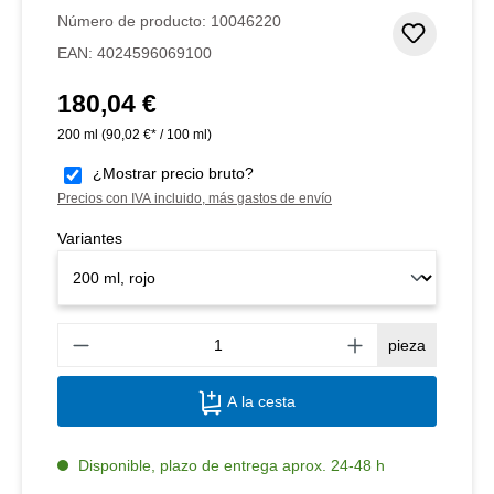
Número de producto:
10046220
Añadir 
EAN:
4024596069100
180,04 €
Precio normal:
200 ml
(90,02 €* / 100 ml)
¿Mostrar precio bruto?
Precios con IVA incluido, más gastos de envío
Variantes
Canti
pieza
A la cesta
Disponible, plazo de entrega aprox. 24-48 h