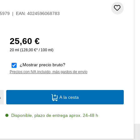
Añadir 
5979
|
EAN:
4024596068783
25,60 €
Precio normal:
20 ml
(128,00 €* / 100 ml)
¿Mostrar precio bruto?
Precios con IVA incluido, más gastos de envío
Cantidad del producto: introduce la canti
a
A la cesta
Disponible, plazo de entrega aprox. 24-48 h