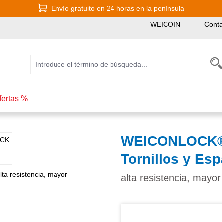
Envío gratuito en 24 horas en la península
WEICOIN
Conta
fertas %
WEICONLOCK® A
Tornillos y Es
alta resistencia, mayo