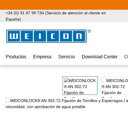
tar al contenido principal
Saltar a la búsqueda
Saltar a la navegación principal
+34 (0) 91 47 99 734 (Servicio de atención al cliente en
España)
Productos
Empresa
Servicio
Download Center
O
Omitir galería de imágenes