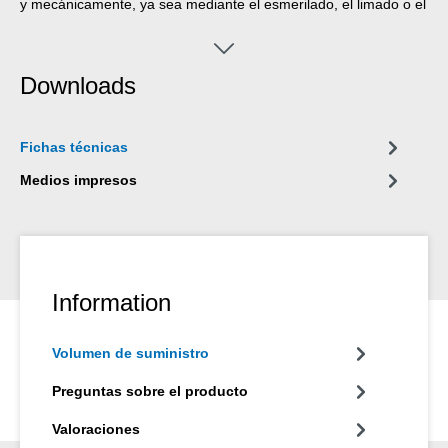
y mecánicamente, ya sea mediante el esmerilado, el limado o el
taladrado. La Resina Epoxi Plus 90 es especialmente adecuada
para aplicaciones con altos requisitos visuales. Ya sea en la
producción de objetos de diseño, en la construcción de
Downloads
muebles, en la construcción de ferias, en la construcción de
yates y barcos, en el procesamiento de la madera, en la
artesanía o en la jardinería y el paisajismo, la resina de moldeo
Fichas técnicas
es adecuada para una amplia gama de aplicaciones.
Medios impresos
Information
Volumen de suministro
Preguntas sobre el producto
Valoraciones