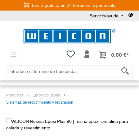
Envío gratuito en 24 horas en la península
Saltar al contenido principal
Servicio/ayuda
Tienes 0 artículos en tu lista de
0,00 €*
Productos
Epoxy Solutions
Sistemas de recubrimiento y reparación
Omitir galería de imágenes