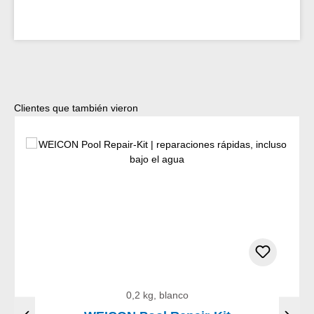
Omitir la galería de productos
Clientes que también vieron
0,2 kg, blanco