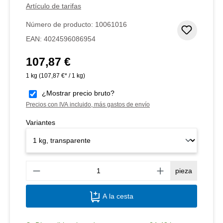
Artículo de tarifas
Número de producto:
10061016
Añadir 
EAN:
4024596086954
107,87 €
Precio normal:
1 kg
(107,87 €* / 1 kg)
¿Mostrar precio bruto?
Precios con IVA incluido, más gastos de envío
Variantes
Canti
pieza
A la cesta