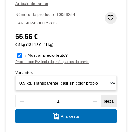
Artículo de tarifas
Número de producto:
10058254
Añadir 
EAN:
4024596079895
65,56 €
Precio normal:
0.5 kg
(131,12 €* / 1 kg)
¿Mostrar precio bruto?
Precios con IVA incluido, más gastos de envío
Variantes
Canti
pieza
A la cesta