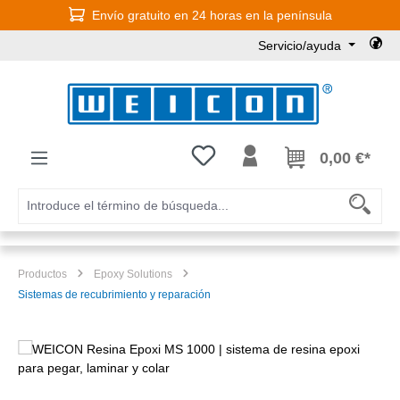
Envío gratuito en 24 horas en la península
Saltar al contenido principal
Servicio/ayuda
Tienes 0 artículos en tu lista de
0,00 €*
Productos
Epoxy Solutions
Sistemas de recubrimiento y reparación
Omitir galería de imágenes