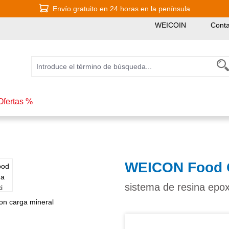
Envío gratuito en 24 horas en la península
WEICOIN
Conta
Ofertas %
WEICON Food 
sistema de resina epox