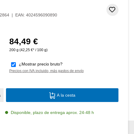
Añadir 
2864
|
EAN:
4024596090890
84,49 €
Precio normal:
200 g
(42,25 €* / 100 g)
¿Mostrar precio bruto?
Precios con IVA incluido, más gastos de envío
Cantidad del producto: introduce la canti
a
A la cesta
Disponible, plazo de entrega aprox. 24-48 h