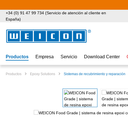
tar al contenido principal
Saltar a la búsqueda
Saltar a la navegación principal
+34 (0) 91 47 99 734 (Servicio de atención al cliente en
España)
Productos
Empresa
Servicio
Download Center
Productos
Epoxy Solutions
Sistemas de recubrimiento y reparación
Omitir galería de imágenes